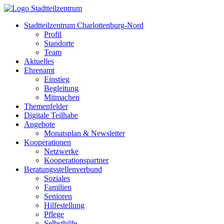
Stadtteilzentrum Charlottenburg-Nord
Profil
Standorte
Team
Aktuelles
Ehrenamt
Einstieg
Begleitung
Mitmachen
Themenfelder
Digitale Teilhabe
Angebote
Monatsplan & Newsletter
Kooperationen
Netzwerke
Kooperationspartner
Beratungsstellenverbund
Soziales
Familien
Senioren
Hilfestellung
Pflege
Selbsthilfe