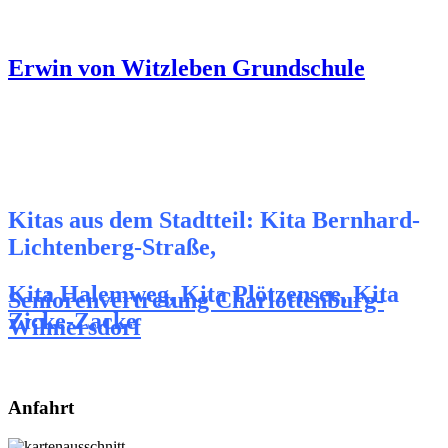
Erwin von Witzleben Grundschule
Kitas aus dem Stadtteil: Kita Bernhard-
Lichtenberg-Straße,
Kita Halemweg, Kita Plötzensee, Kita
Seniorenvertretung Charlottenburg-
Zicke-Zacke
Wilmersdorf
Anfahrt