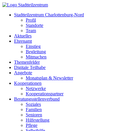
Stadtteilzentrum Charlottenburg-Nord
Profil
Standorte
Team
Aktuelles
Ehrenamt
Einstieg
Begleitung
Mitmachen
Themenfelder
Digitale Teilhabe
Angebote
Monatsplan & Newsletter
Kooperationen
Netzwerke
Kooperationspartner
Beratungsstellenverbund
Soziales
Familien
Senioren
Hilfestellung
Pflege
Selbsthilfe