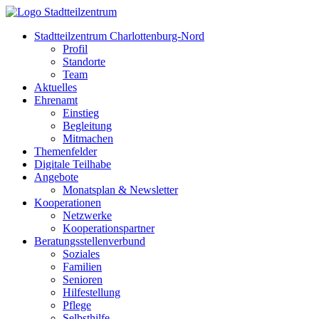
Stadtteilzentrum Charlottenburg-Nord
Profil
Standorte
Team
Aktuelles
Ehrenamt
Einstieg
Begleitung
Mitmachen
Themenfelder
Digitale Teilhabe
Angebote
Monatsplan & Newsletter
Kooperationen
Netzwerke
Kooperationspartner
Beratungsstellenverbund
Soziales
Familien
Senioren
Hilfestellung
Pflege
Selbsthilfe