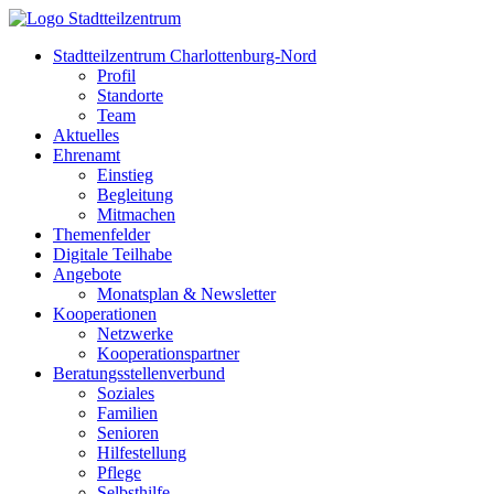
Stadtteilzentrum Charlottenburg-Nord
Profil
Standorte
Team
Aktuelles
Ehrenamt
Einstieg
Begleitung
Mitmachen
Themenfelder
Digitale Teilhabe
Angebote
Monatsplan & Newsletter
Kooperationen
Netzwerke
Kooperationspartner
Beratungsstellenverbund
Soziales
Familien
Senioren
Hilfestellung
Pflege
Selbsthilfe