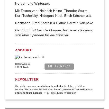
Herbst- und Winterzeit
Mit Texten von: Heinrich Heine, Theodor Sturm,
Kurt Tucholsky, Hildegard Knef, Erich Kästner u.a.
Rezitation: Fred Kastein & Piano: Harmut Valenske
Der Eintritt ist frei, die Gruppe des Lesecafés freut
sich über Spenden für die Künstler.
ANFAHRT
Halemweg 18
MIT DER BVG
13627 Berlin
NEWSLETTER
Wenn Sie unseren
montlichen Newsletter
bestellen möchten,
senden Sie uns eine Mail mit dem Betreff „Newsletter“ an
mail(at)stz-
charlottenburg-nord.de
–> (at) bitte durch @ ersetzen