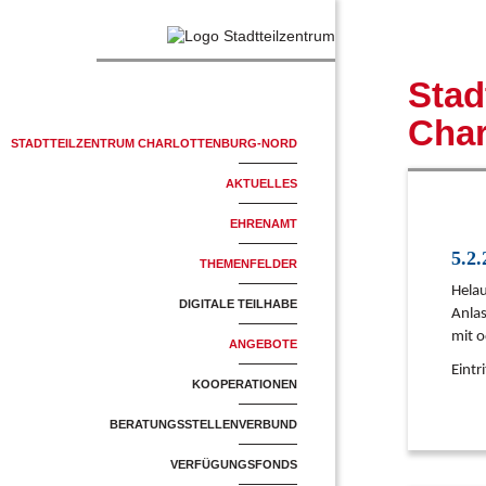
Stad
Char
STADTTEILZENTRUM CHARLOTTENBURG-NORD
Standorte
Team
Profil
AKTUELLES
EHRENAMT
Mitmachen
Begleitung
Einstieg
5.2
THEMENFELDER
Helau
DIGITALE TEILHABE
Anla
mit 
ANGEBOTE
Monatsplan & Newsletter
Eintri
KOOPERATIONEN
Kooperationspartner
Netzwerke
BERATUNGSSTELLENVERBUND
Nachbarschaft & Engagement
Hilfestellung
Selbsthilfe
Senioren
Soziales
Familien
Pflege
VERFÜGUNGSFONDS