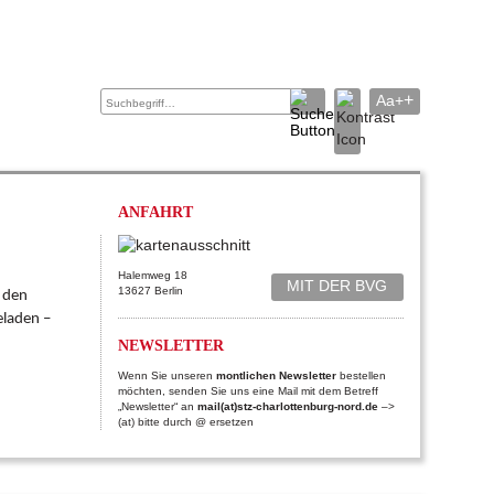
+
Aa+
Inklusiv
Videos
Bilder
Archiv
Downloads
Kontakt
ANFAHRT
Halemweg 18
MIT DER BVG
13627 Berlin
r den
eladen –
NEWSLETTER
Wenn Sie unseren
montlichen Newsletter
bestellen
möchten, senden Sie uns eine Mail mit dem Betreff
„Newsletter“ an
mail(at)stz-charlottenburg-nord.de
–>
(at) bitte durch @ ersetzen