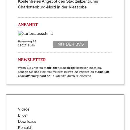
Kostenfreies Angebot des Stadtteilzentrums
Charlottenburg-Nord in der Kiezstube
ANFAHRT
Halemweg 18
MIT DER BVG
13627 Berlin
NEWSLETTER
Wenn Sie unseren
montlichen Newsletter
bestellen möchten,
senden Sie uns eine Mail mit dem Betreff „Newsletter“ an
mail(at)stz-
charlottenburg-nord.de
–> (at) bitte durch @ ersetzen
Videos
Bilder
Downloads
Kontakt