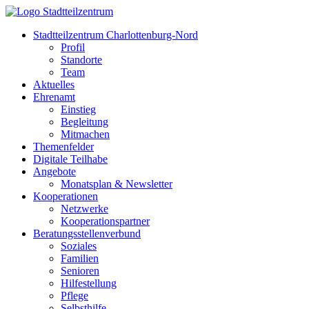
Stadtteilzentrum Charlottenburg-Nord
Profil
Standorte
Team
Aktuelles
Ehrenamt
Einstieg
Begleitung
Mitmachen
Themenfelder
Digitale Teilhabe
Angebote
Monatsplan & Newsletter
Kooperationen
Netzwerke
Kooperationspartner
Beratungsstellenverbund
Soziales
Familien
Senioren
Hilfestellung
Pflege
Selbsthilfe