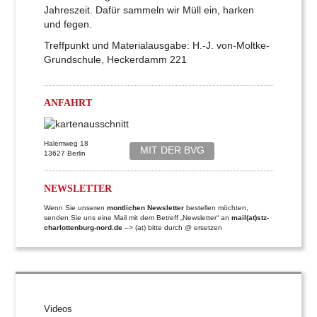
Jahreszeit. Dafür sammeln wir Müll ein, harken
und fegen.
Treffpunkt und Materialausgabe: H.-J. von-Moltke-
Grundschule, Heckerdamm 221
ANFAHRT
Halemweg 18
MIT DER BVG
13627 Berlin
NEWSLETTER
Wenn Sie unseren
montlichen Newsletter
bestellen möchten,
senden Sie uns eine Mail mit dem Betreff „Newsletter“ an
mail(at)stz-
charlottenburg-nord.de
–> (at) bitte durch @ ersetzen
Videos