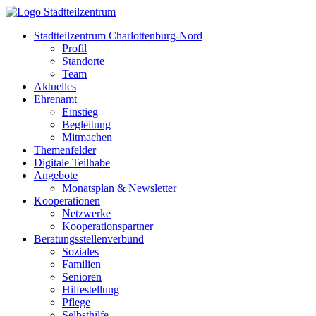
Stadtteilzentrum Charlottenburg-Nord
Profil
Standorte
Team
Aktuelles
Ehrenamt
Einstieg
Begleitung
Mitmachen
Themenfelder
Digitale Teilhabe
Angebote
Monatsplan & Newsletter
Kooperationen
Netzwerke
Kooperationspartner
Beratungsstellenverbund
Soziales
Familien
Senioren
Hilfestellung
Pflege
Selbsthilfe