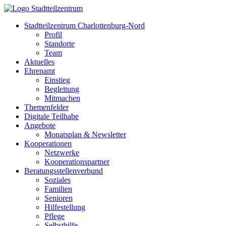
Stadtteilzentrum Charlottenburg-Nord
Profil
Standorte
Team
Aktuelles
Ehrenamt
Einstieg
Begleitung
Mitmachen
Themenfelder
Digitale Teilhabe
Angebote
Monatsplan & Newsletter
Kooperationen
Netzwerke
Kooperationspartner
Beratungsstellenverbund
Soziales
Familien
Senioren
Hilfestellung
Pflege
Selbsthilfe